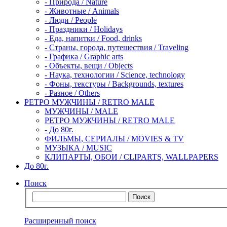
-
Природа / Nature
-
Животные / Animals
-
Люди / People
-
Праздники / Holidays
-
Еда, напитки / Food, drinks
-
Страны, города, путешествия / Traveling
-
Графика / Graphic arts
-
Объекты, вещи / Objects
-
Наука, технологии / Science, technology
-
Фоны, текстуры / Backgrounds, textures
-
Разное / Others
РЕТРО МУЖЧИНЫ / RETRO MALE
МУЖЧИНЫ / MALE
РЕТРО МУЖЧИНЫ / RETRO MALE
-
До 80г.
ФИЛЬМЫ, СЕРИАЛЫ / MOVIES & TV
МУЗЫКА / MUSIC
КЛИПАРТЫ, ОБОИ / CLIPARTS, WALLPAPERS
До 80г.
Поиск
Расширенный поиск