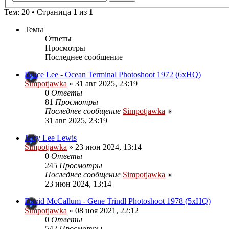
Тем: 20 • Страница
1
из
1
Темы
Ответы
Просмотры
Последнее сообщение
Bruce Lee - Ocean Terminal Photoshoot 1972 (6xHQ)
Simpotjawka
»
31 авг 2025, 23:19
0
Ответы
81
Просмотры
Последнее сообщение
Simpotjawka
31 авг 2025, 23:19
Jerry Lee Lewis
Simpotjawka
»
23 июн 2024, 13:14
0
Ответы
245
Просмотры
Последнее сообщение
Simpotjawka
23 июн 2024, 13:14
David McCallum - Gene Trindl Photoshoot 1978 (5xHQ)
Simpotjawka
»
08 ноя 2021, 22:12
0
Ответы
542
Просмотры