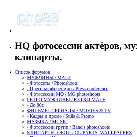
HQ фотосессии актёров, м
клипарты.
Список форумов
МУЖЧИНЫ / MALE
-
Фотосеты / Photoshoots
-
Пресс-конференции / Press-conference
-
Фотосессии MQ / MQ photoshoots
РЕТРО МУЖЧИНЫ / RETRO MALE
-
До 80г.
ФИЛЬМЫ, СЕРИАЛЫ / MOVIES & TV
-
Кадры и промо / Stills & Promo
МУЗЫКА / MUSIC
-
Фотосессии групп / Band's photoshoots
КЛИПАРТЫ, ОБОИ / CLIPARTS, WALLPAPERS