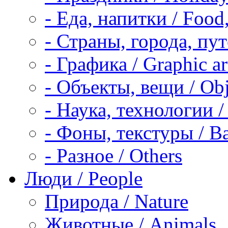
-
Еда, напитки / Food,
-
Страны, города, пут
-
Графика / Graphic ar
-
Объекты, вещи / Obj
-
Наука, технологии / 
-
Фоны, текстуры / Ba
-
Разное / Others
Люди / People
Природа / Nature
Животные / Animals