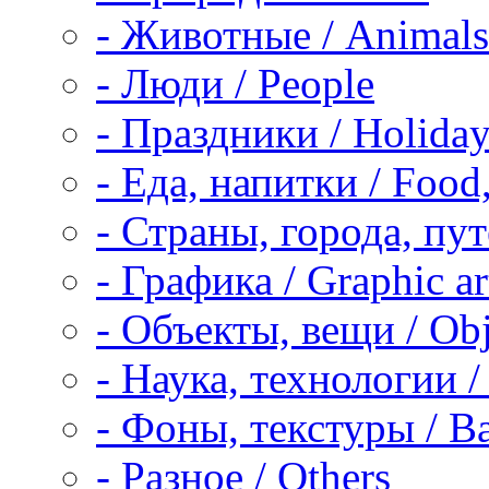
-
Животные / Animals
-
Люди / People
-
Праздники / Holiday
-
Еда, напитки / Food,
-
Страны, города, пут
-
Графика / Graphic ar
-
Объекты, вещи / Obj
-
Наука, технологии / 
-
Фоны, текстуры / Ba
-
Разное / Others