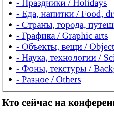
-
Праздники / Holidays
-
Еда, напитки / Food, dr
-
Страны, города, путеше
-
Графика / Graphic arts
-
Объекты, вещи / Object
-
Наука, технологии / Sc
-
Фоны, текстуры / Backg
-
Разное / Others
Кто сейчас на конфере