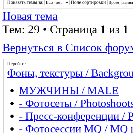
Показать темы за:
Поле сортировки
Новая тема
Тем: 29 • Страница
1
из
1
Вернуться в Список фору
Перейти:
Фоны, текстуры / Backgroun
МУЖЧИНЫ / MALE
-
Фотосеты / Photoshoot
-
Пресс-конференции / P
-
Фотосессии MQ / MQ p