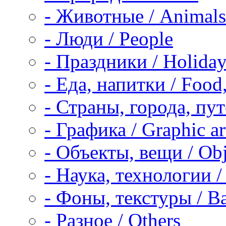
-
Животные / Animals
-
Люди / People
-
Праздники / Holiday
-
Еда, напитки / Food,
-
Страны, города, пут
-
Графика / Graphic ar
-
Объекты, вещи / Obj
-
Наука, технологии / 
-
Фоны, текстуры / Ba
-
Разное / Others