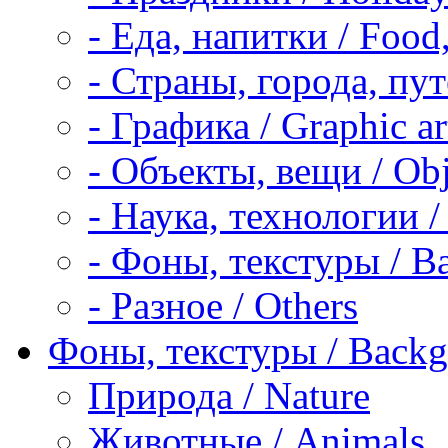
-
Еда, напитки / Food,
-
Страны, города, пут
-
Графика / Graphic ar
-
Объекты, вещи / Obj
-
Наука, технологии / 
-
Фоны, текстуры / Ba
-
Разное / Others
Фоны, текстуры / Backgr
Природа / Nature
Животные / Animals